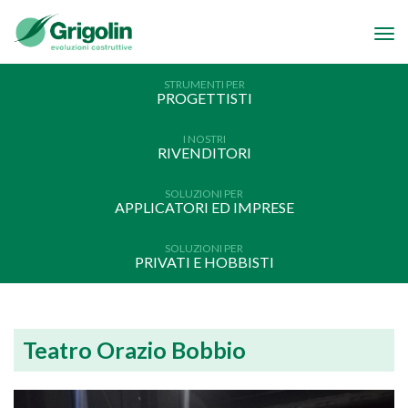
Tog
navi
STRUMENTI PER
PROGETTISTI
I NOSTRI
RIVENDITORI
SOLUZIONI PER
APPLICATORI ED IMPRESE
SOLUZIONI PER
PRIVATI E HOBBISTI
Teatro Orazio Bobbio