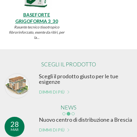
BASEFORTE
GRIGOFORMA 3_30
Rasante tecnico tissotropico
fibrorinforzato, esente da ritiri, per
la...
SCEGLI IL PRODOTTO
Scegli il prodotto giusto per le tue
esigenze
DIMMI DI PIÙ
NEWS
Nuovo centro di distribuzione a Brescia
28
MAR
DIMMI DI PIÙ