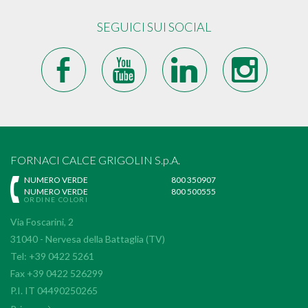
SEGUICI SUI SOCIAL
b
r
j
x
FORNACI CALCE GRIGOLIN S.p.A.
NUMERO VERDE
800 350907
NUMERO VERDE
800 500555
ORDINE COLORI
Via Foscarini, 2
31040 - Nervesa della Battaglia (TV)
Tel: +39 0422 5261
Fax +39 0422 526299
P.I. IT 04490250265