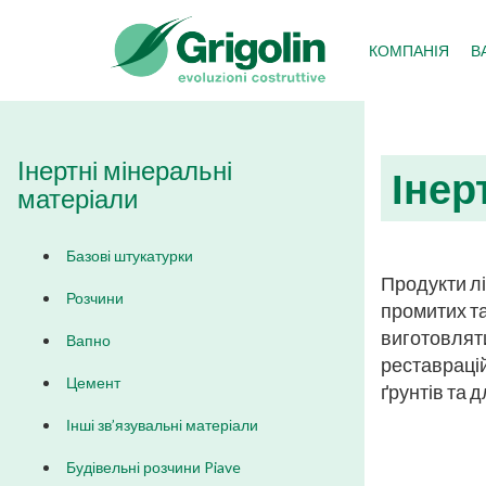
КОМПАНІЯ
В
Інертні мінеральні
Інер
матеріали
Базові штукатурки
Продукти лі
Розчини
промитих та
виготовляти
Вапно
реставрацій
Цемент
ґрунтів та 
Інші зв’язувальні матеріали
Будівельні розчини Piave