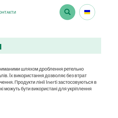
ОНТАКТИ
и
о отриманими шляхом дроблення ретельно
лів. Їх використання дозволяє без втрат
ення. Продукти лінії Inerti застосовуються в
кі можуть бути використані для укріплення