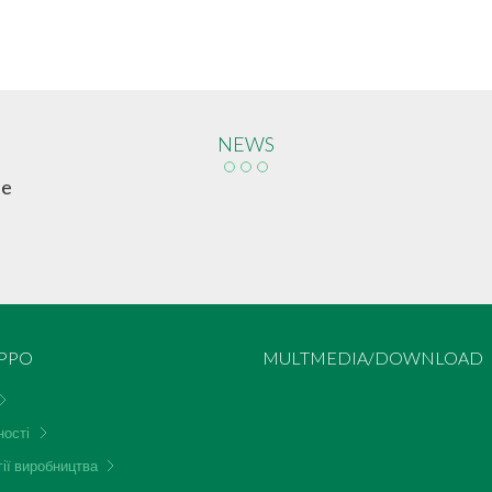
NEWS
ue
UPPO
MULTMEDIA/DOWNLOAD
ності
ії виробництва