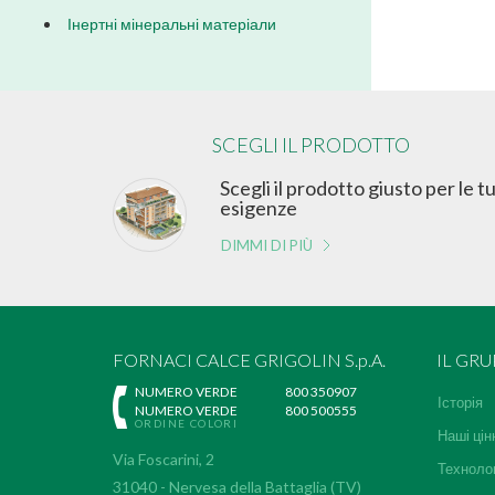
Інертні мінеральні матеріали
SCEGLI IL PRODOTTO
Scegli il prodotto giusto per le t
esigenze
DIMMI DI PIÙ
FORNACI CALCE GRIGOLIN S.p.A.
IL GR
NUMERO VERDE
800 350907
Історія
NUMERO VERDE
800 500555
ORDINE COLORI
Наші цін
Via Foscarini, 2
Технолог
31040 - Nervesa della Battaglia (TV)