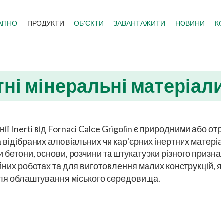
АПНО
ПРОДУКТИ
ОБ'ЄКТИ
ЗАВАНТАЖИТИ
НОВИНИ
К
тні мінеральні матеріал
нії Inerti від Fornaci Calce Grigolin є природними аб
 відібраних алювіальних чи кар'єрних інертних матеріа
 бетони, основи, розчини та штукатурки різного признач
них роботах та для виготовлення малих конструкцій, я
для облаштування міського середовища.